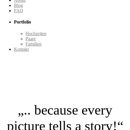
About
Blog
FAQ
Portfolio
Hochzeiten
Paare
Familien
Kontakt
„.. because every
picture tells a story!“