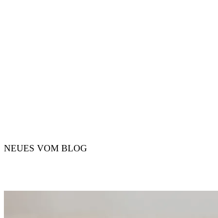
NATÜRLICHE UND AUTHENTISCHE MOMENTE.
Die Magie emotionaler Momente festhalten, die Authentizität in den
Vordergrund rücken
– um die Liebe nicht nur vor, sondern auch hinter der Kamera zu
spüren.
NEUES VOM BLOG